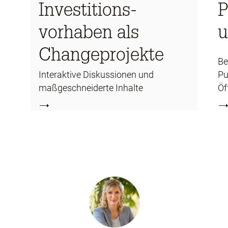
Investitions-
P
vorhaben als
u
Changeprojekte
Be
Interaktive Diskussionen und
Pu
maßgeschneiderte Inhalte
Öf