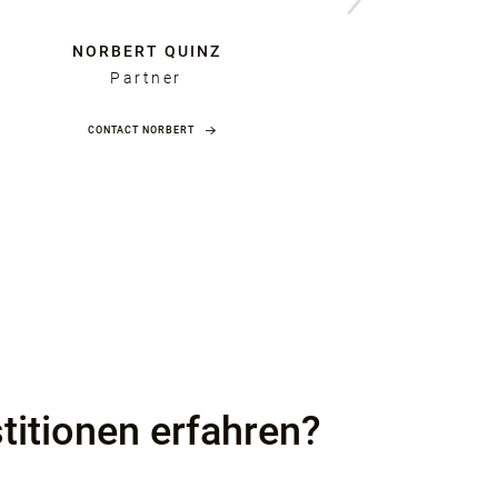
NORBERT QUINZ
HEN
Partner
Partneri
CONTACT NORBERT
CO
titionen erfahren?