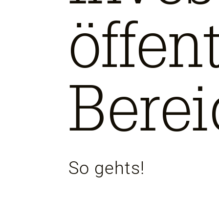
öffen
Berei
So gehts!