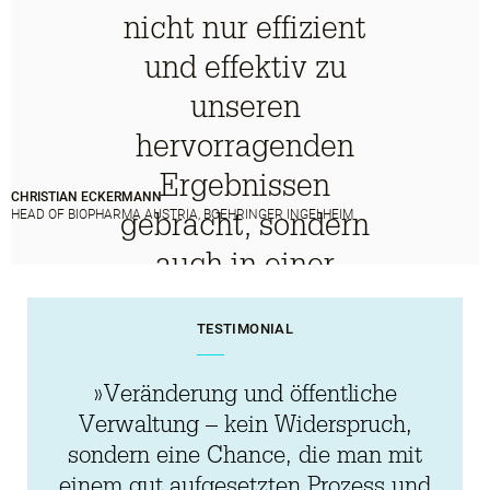
nicht nur effizient
und effektiv zu
unseren
hervorragenden
Ergebnissen
CHRISTIAN ECKERMANN
gebracht, sondern
HEAD OF BIOPHARMA AUSTRIA, BOEHRINGER INGELHEIM
auch in einer
energiereichen,
TESTIMONIAL
positiven
Atmosphäre unser
»Veränderung und öffentliche
gesamtes Team
Verwaltung – kein Widerspruch,
sondern eine Chance, die man mit
gestärkt.«
einem gut aufgesetzten Prozess und