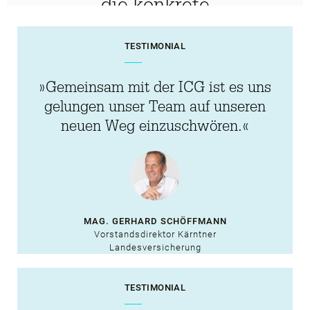
die konkrete
Themenstellung,
TESTIMONIAL
sondern stets die
Organisation mit
»Gemeinsam mit der ICG ist es uns
ihren Strukturen
gelungen unser Team auf unseren
neuen Weg einzuschwören.«
und Prozessen,
ihrem Wirken im
Markt sowie den
agierenden
MAG. GERHARD SCHÖFFMANN
Menschen im
Vorstandsdirektor Kärntner
Landesversicherung
Mittelpunkt des
Handelns.«
TESTIMONIAL