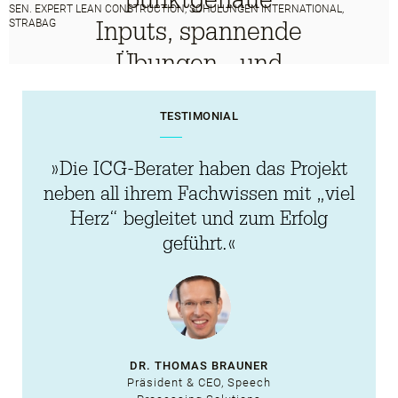
SEN. EXPERT LEAN CONSTRUCTION, SCHULUNGEN INTERNATIONAL,
Inputs, spannende
STRABAG
Übungen - und
gleichzeitig
TESTIMONIAL
ausreichend Raum
und Inspiration für
»Die ICG-Berater haben das Projekt
eine tiefgehende
neben all ihrem Fachwissen mit „viel
Herz“ begleitet und zum Erfolg
Reflexion des
geführt.«
eigenen
Führungsverhaltens.«
DR. THOMAS BRAUNER
Präsident & CEO, Speech