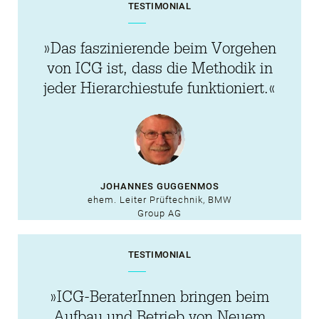
TESTIMONIAL
haben ihren
eigenen
»Das faszinierende beim Vorgehen
Werkzeugkoffer
von ICG ist, dass die Methodik in
jeder Hierarchiestufe funktioniert.«
gepackt, um für
sämtliche
Situationen
gewappnet zu sein.
JOHANNES GUGGENMOS
Ein großes
ehem. Leiter Prüftechnik, BMW
Group AG
Dankeschön!«
TESTIMONIAL
»ICG-BeraterInnen bringen beim
Aufbau und Betrieb von Neuem