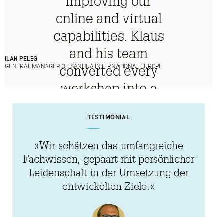
improving our
online and virtual
capabilities. Klaus
and his team
ILAN PELEG
converted every
GENERAL MANAGER OF SANHUA INTERNATIONAL EUROPE
workshop into a
memorable
TESTIMONIAL
experience from
which my team
»Wir schätzen das umfangreiche
obtained excellent
Fachwissen, gepaart mit persönlicher
Leidenschaft in der Umsetzung der
skills and tools for
entwickelten Ziele.«
our success.«