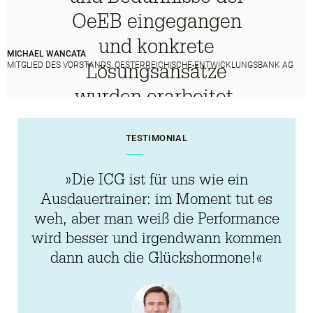
OeEB eingegangen
und konkrete
MICHAEL WANCATA
Lösungsansätze
MITGLIED DES VORSTANDS, OESTERREICHISCHE ENTWICKLUNGSBANK AG
wurden erarbeitet.
Heute haben wir
TESTIMONIAL
den erforderlichen
Führungs-Toolkit
»Die ICG ist für uns wie ein
und die passenden
Ausdauertrainer: im Moment tut es
weh, aber man weiß die Performance
Instrumente, um
wird besser und irgendwann kommen
neue
dann auch die Glückshormone!«
Herausforderungen
im Führungsteam