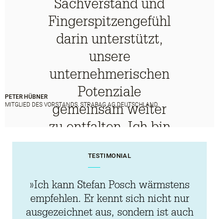
Sachverstand und
Fingerspitzengefühl
darin unterstützt,
unsere
unternehmerischen
Potenziale
PETER HÜBNER
gemeinsam weiter
MITGLIED DES VORSTANDS, STRABAG AG DEUTSCHLAND
zu entfalten. Ich bin
begeistert davon,
TESTIMONIAL
wie Moderator
Manfred Höfler uns
»Ich kann Stefan Posch wärmstens
mit vermeintlich
empfehlen. Er kennt sich nicht nur
ausgezeichnet aus, sondern ist auch
geringer