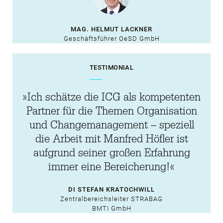
selbst zu bearbeiten
und effizient zu
MAG. HELMUT LACKNER
lösen.«
Geschäftsführer OeSD GmbH
TESTIMONIAL
»Ich schätze die ICG als kompetenten
Partner für die Themen Organisation
und Changemanagement – speziell
die Arbeit mit Manfred Höfler ist
aufgrund seiner großen Erfahrung
immer eine Bereicherung!«
DI STEFAN KRATOCHWILL
Zentralbereichsleiter STRABAG
BMTI GmbH