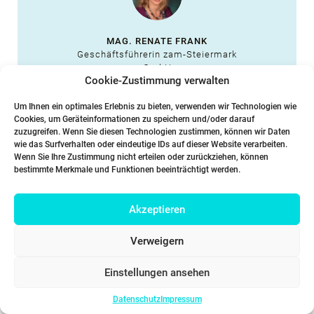
MAG. RENATE FRANK
Geschäftsführerin zam-Steiermark
GmbH
Cookie-Zustimmung verwalten
Um Ihnen ein optimales Erlebnis zu bieten, verwenden wir Technologien wie
TESTIMONIAL
Cookies, um Geräteinformationen zu speichern und/oder darauf
zuzugreifen. Wenn Sie diesen Technologien zustimmen, können wir Daten
wie das Surfverhalten oder eindeutige IDs auf dieser Website verarbeiten.
»Wir haben das größte Projekt zur
Wenn Sie Ihre Zustimmung nicht erteilen oder zurückziehen, können
Neuorganisation der Stadtverwaltung
bestimmte Merkmale und Funktionen beeinträchtigt werden.
seit vielen Jahrzehnten erfolgreich
mit ICG umgesetzt.«
Akzeptieren
Verweigern
Einstellungen ansehen
Datenschutz
Impressum
UNIV.-DOZ. DI DR. GERHARD