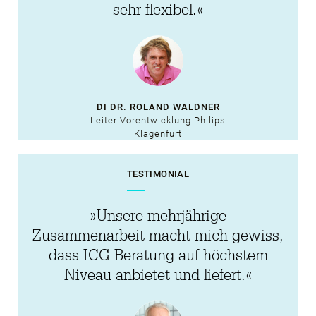
sehr flexibel.«
Einflussnahme auf
neue Lösungen
gebracht hat.«
DI DR. ROLAND WALDNER
Leiter Vorentwicklung Philips
Klagenfurt
TESTIMONIAL
»Unsere mehrjährige
Zusammenarbeit macht mich gewiss,
dass ICG Beratung auf höchstem
Niveau anbietet und liefert.«