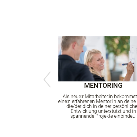
COMMUNITY
MENTORING
mmunity bietet dir
Als
neue:r
Mitarbeiter:in
bekommst
 ein zweite soziale
eine:n
erfahrenen
Mentor:in
an deine 
tarkes Netzwerk an
die/der
dich in deiner persönlich
n innerhalb der
Entwicklung
unterstützt und in
sation.
spannende Projekte
einbindet.