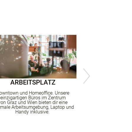
ARBEITSPLATZ
EVENTS 
owntown und Homeoffice.
Unsere
Gemeinsam lernen w
einzigartigen
Büros im Zentrum
bei uns
groß
von Graz und Wien bieten dir
eine
Entwicklungstag
imale Arbeitsumgebung,
Laptop und
Skiwochenende und
Handy inklusive.
auch internationale
L
ICG Learning Journe
das nächste Mal nac
ins
Silicon 