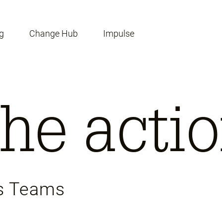
g
Change Hub
Impulse
the acti
es Teams