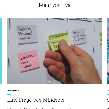
Mehr von Eva
M
G
S
INSIGHTS
C
Eine Frage des Mindsets
S