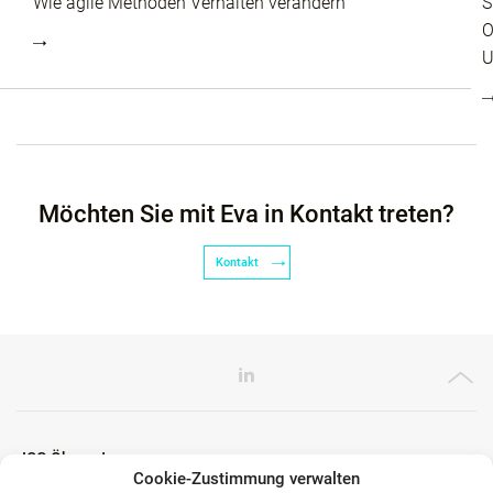
Wie agile Methoden Verhalten verändern
S
O
U
Möchten Sie mit Eva in Kontakt treten?
Kontakt
ICG Ökosystem
Cookie-Zustimmung verwalten