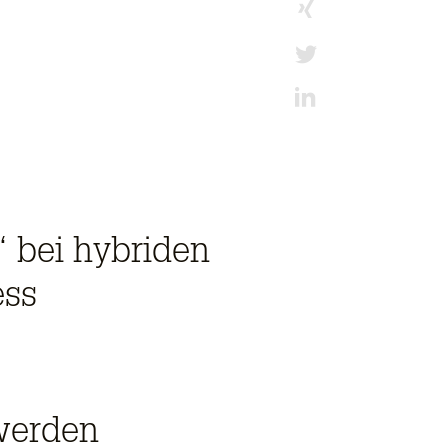
bei hybriden
ess
werden