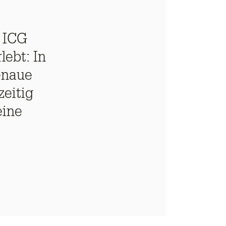
 ICG
ebt: In
enaue
zeitig
eine