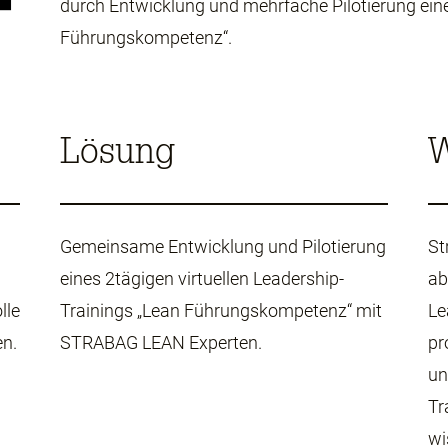
durch Entwicklung und mehrfache Pilotierung eine
Führungskompetenz“.
Lösung
W
Gemeinsame Entwicklung und Pilotierung
St
eines 2tägigen virtuellen Leadership-
ab
lle
Trainings „Lean Führungskompetenz“ mit
Le
en.
STRABAG LEAN Experten.
pr
un
Tr
wi