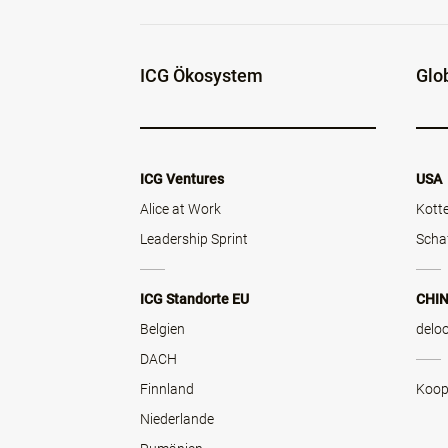
ICG Ökosystem
Glo
ICG Ventures
USA
Alice at Work
Kott
Leadership Sprint
Scha
ICG Standorte EU
CHI
Belgien
delo
DACH
Finnland
Koop
Niederlande