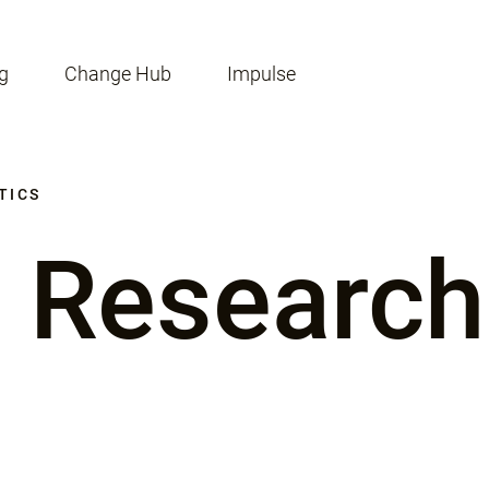
g
Change Hub
Impulse
TICS
 Research