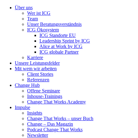
Über uns
Wer ist ICG
Team
Unser Beratungsverständnis
ICG Ökosystem
ICG Standorte EU
Leadership Sprint by ICG
Alice at Work by ICG
ICG globale Partner
Karriere
Unsere Leistungsfelder
Mit wem wir arbeiten
Client Stories
Referenzen
Change Hub
Offene Seminare
Inhouse-Trainings
Change That Works Academy
Impulse
Insights
Change That Works – unser Buch
Change – Das Magazin
Podcast Change That Works
Newsletter