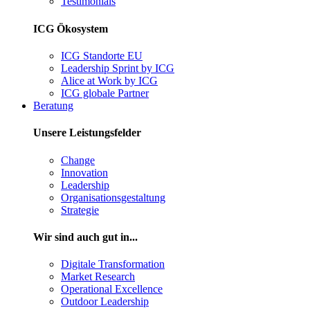
Testimonials
ICG Ökosystem
ICG Standorte EU
Leadership Sprint by ICG
Alice at Work by ICG
ICG globale Partner
Beratung
Unsere Leistungsfelder
Change
Innovation
Leadership
Organisationsgestaltung
Strategie
Wir sind auch gut in...
Digitale Transformation
Market Research
Operational Excellence
Outdoor Leadership