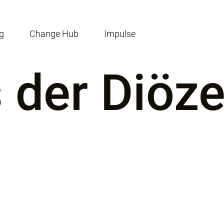
g
Change Hub
Impulse
s der Diöz