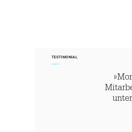
TESTIMONIAL
»Mon
Mitarb
unte