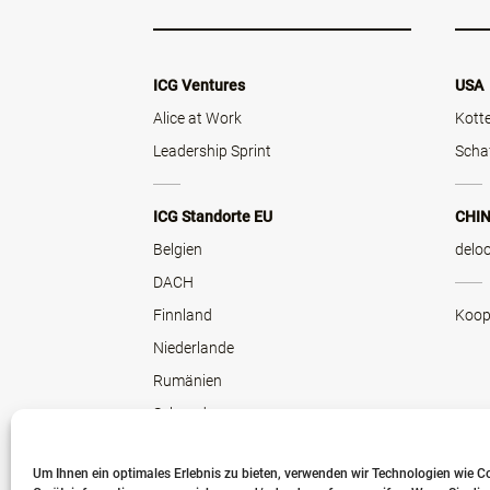
ICG Ventures
USA
Alice at Work
Kott
Leadership Sprint
Scha
ICG Standorte EU
CHI
Belgien
delo
DACH
Finnland
Koop
Niederlande
Rumänien
Schweden
Slowakei
Um Ihnen ein optimales Erlebnis zu bieten, verwenden wir Technologien wie C
Tschechien