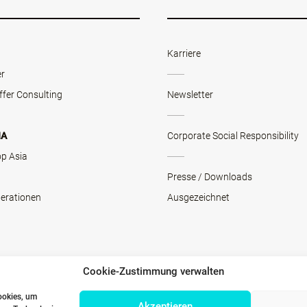
Karriere
er
ffer Consulting
Newsletter
NA
Corporate Social Responsibility
op Asia
Presse / Downloads
erationen
Ausgezeichnet
Cookie-Zustimmung verwalten
ookies, um
Akzeptieren