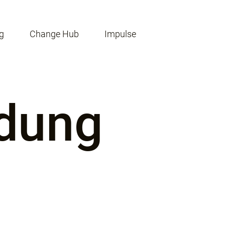
g
Change Hub
Impulse
dung