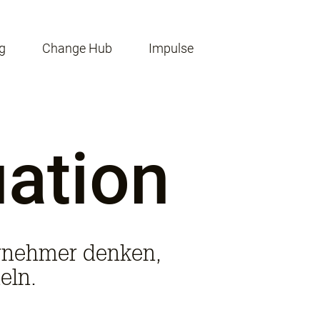
g
Change Hub
Impulse
uation
ernehmer denken,
eln.