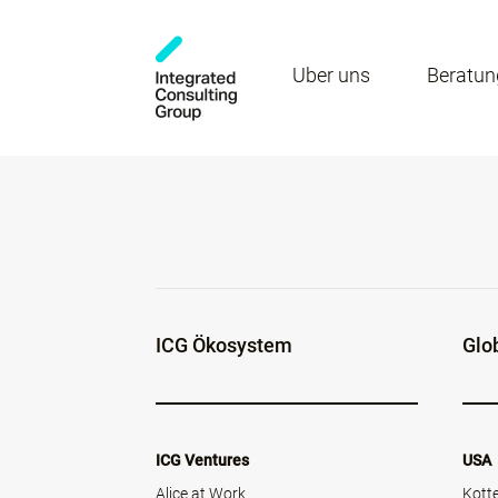
Über uns
Beratun
ICG Ökosystem
Glo
ICG Ventures
USA
Alice at Work
Kott